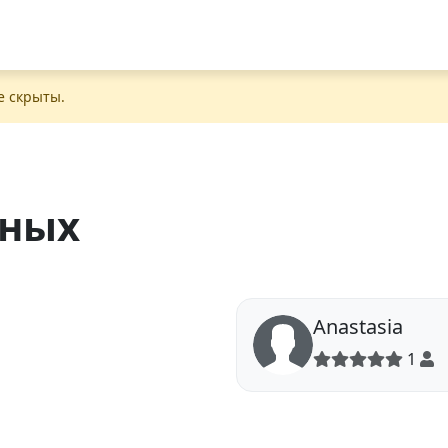
е скрыты.
нных
Anastasia
1