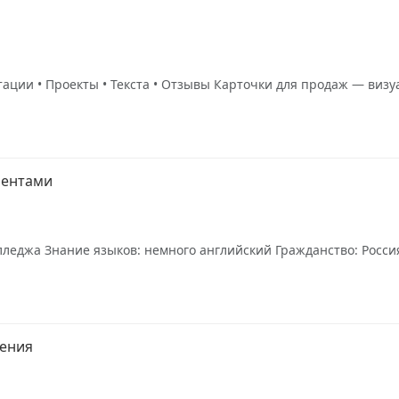
нтации • Проекты • Текста • Отзывы Карточки для продаж — ви
иентами
леджа Знание языков: немного английский Гражданство: Россия 
щения