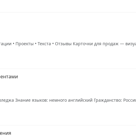
нтации • Проекты • Текста • Отзывы Карточки для продаж — ви
иентами
леджа Знание языков: немного английский Гражданство: Россия 
щения