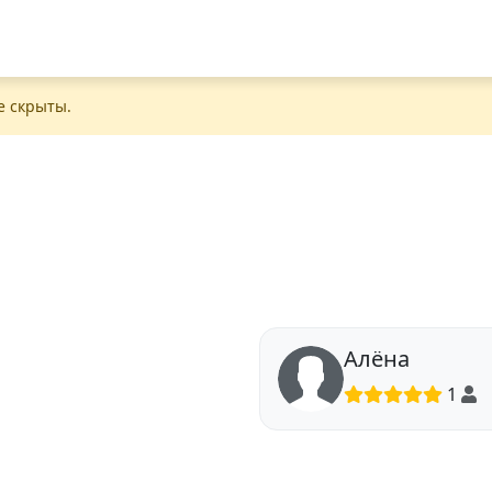
е скрыты.
Алёна
1