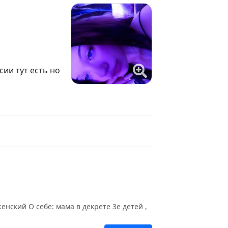
ии тут есть но
нский О себе: мама в декрете 3е детей ,