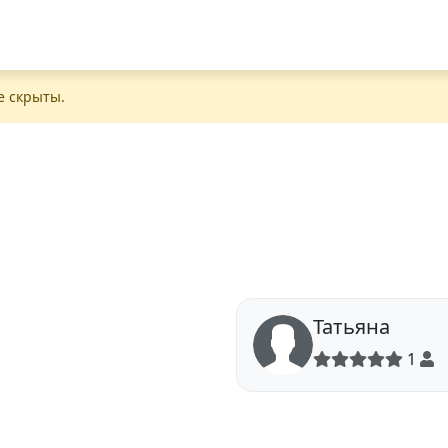
е скрыты.
Татьяна
1