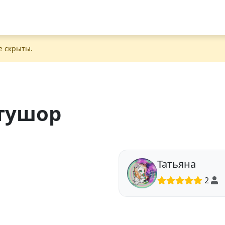
е скрыты.
тушор
Татьяна
2