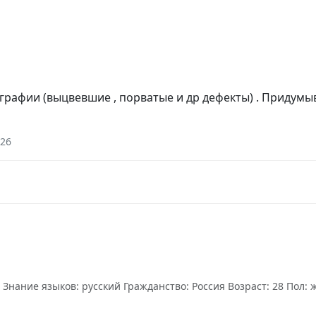
графии (выцвевшие , порватые и др дефекты) . Придум
026
ание языков: русский Гражданство: Россия Возраст: 28 Пол: же