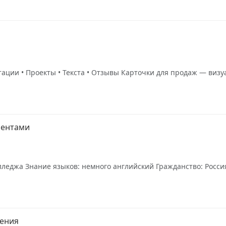
нтации • Проекты • Текста • Отзывы Карточки для продаж — ви
иентами
леджа Знание языков: немного английский Гражданство: Россия 
щения