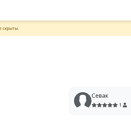
е скрыты.
Севак
1