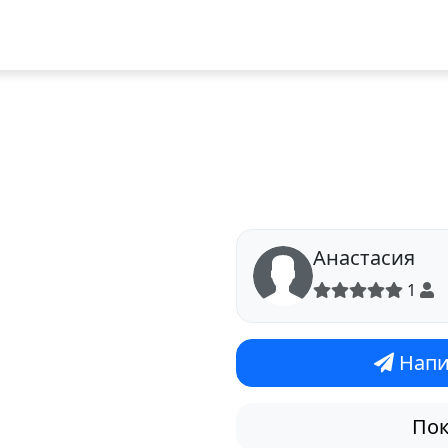
Анастасия
1
Напи
Пок