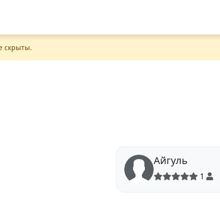
е скрыты.
Айгуль
1