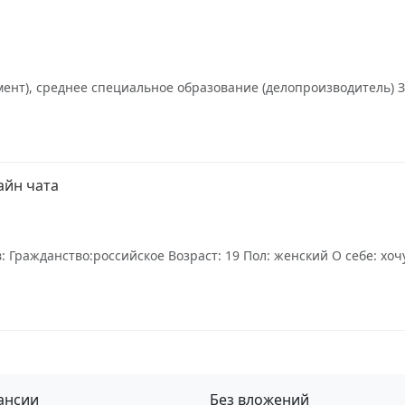
нт), среднее специальное образование (делопроизводитель) З
айн чата
 Гражданство:российское Возраст: 19 Пол: женский О себе: хоч
ансии
Без вложений