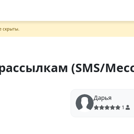
е скрыты.
рассылкам (SMS/Мес
Дарья
1