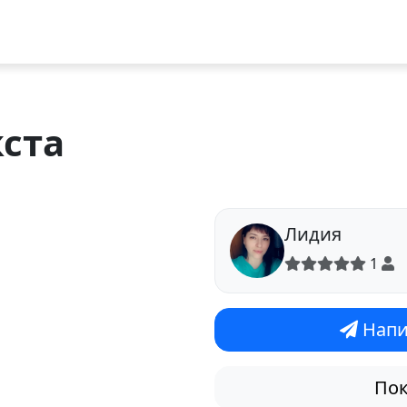
ста
Лидия
1
Напи
Пок