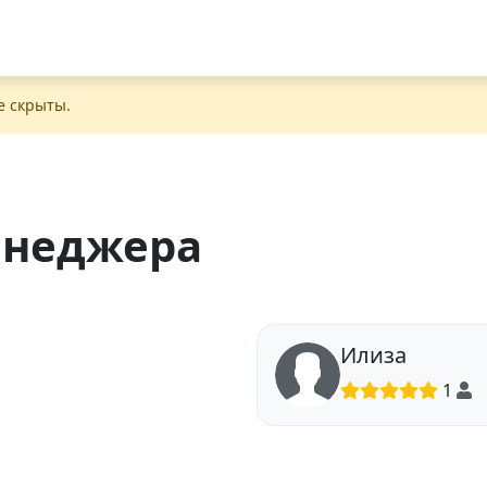
е скрыты.
неджера
Илиза
1