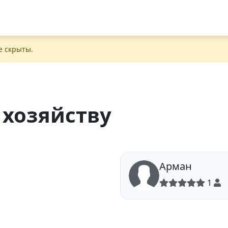
е скрыты.
хозяйству
Арман
1