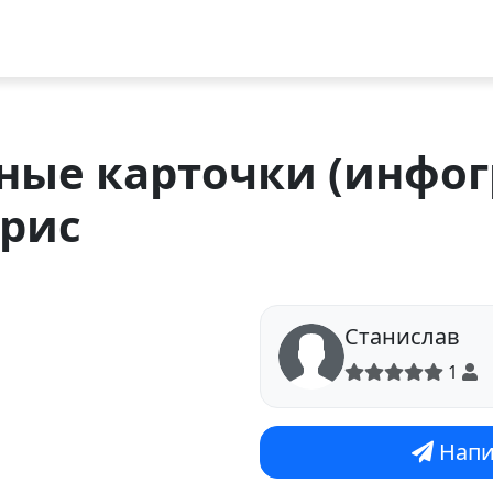
ные карточки (инфог
ерис
Станислав
1
Напи