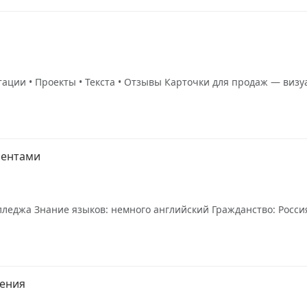
нтации • Проекты • Текста • Отзывы Карточки для продаж — ви
иентами
леджа Знание языков: немного английский Гражданство: Россия 
щения