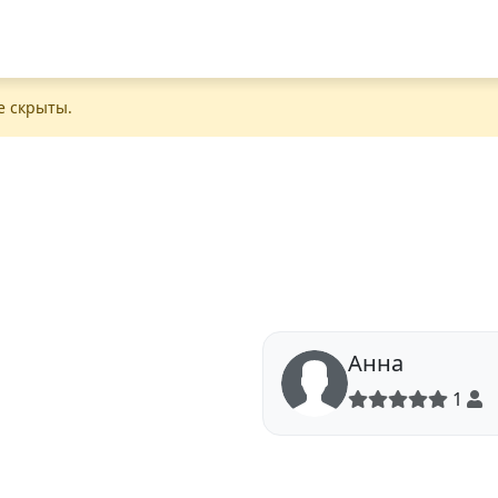
е скрыты.
Анна
1