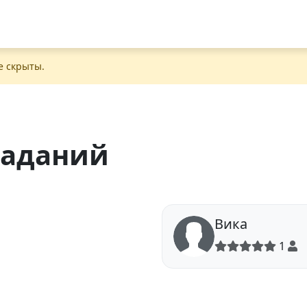
е скрыты.
заданий
Вика
1