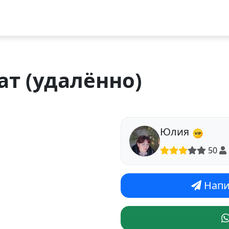
ат (удалённо)
Юлия
50
Напи