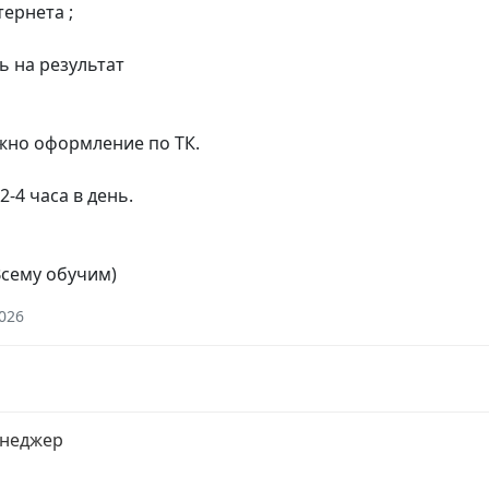
ернета ;
 на результат
жно оформление по ТК.
2-4 часа в день.
Всему обучим)
2026
енеджер