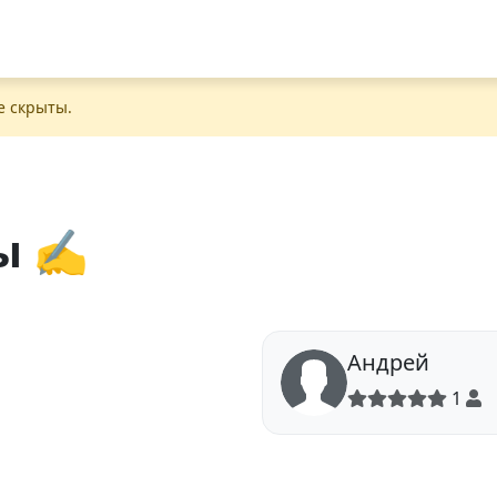
е скрыты.
ы ✍️
Андрей
1