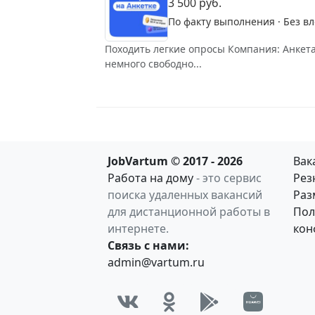
3 500 руб.
По факту выполнения · Без в
Походить легкие опросы Компания: Анкет
немного свободно...
JobVartum © 2017 - 2026
Вак
Работа на дому
- это сервис
Рез
поиска удаленных вакансий
Раз
для дистанционной работы в
Пол
интернете.
кон
Связь с нами:
admin@vartum.ru