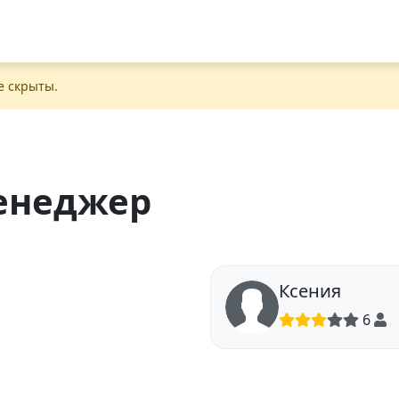
е скрыты.
енеджер
Ксения
6