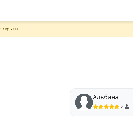
е скрыты.
Альбина
2