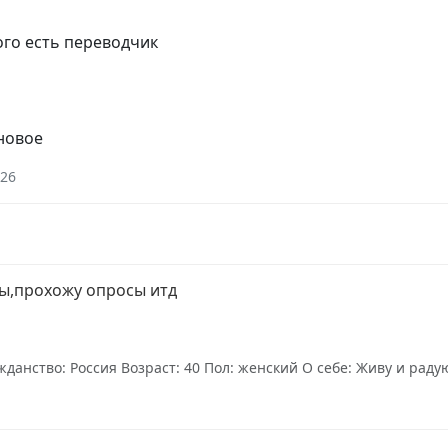
ого есть переводчик
 новое
026
ы,прохожу опросы итд
данство: Россия Возраст: 40 Пол: женский О себе: Живу и раду