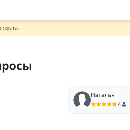
е скрыты.
просы
Наталья
4