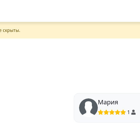
е скрыты.
Мария
1