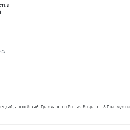
ртье
й
025
цкий, английский. Гражданство:Россия Возраст: 18 Пол: мужской