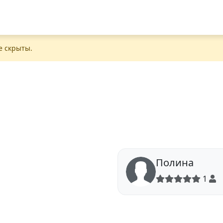
е скрыты.
Полина
1