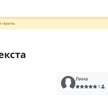
е скрыты.
екста
Лина
1