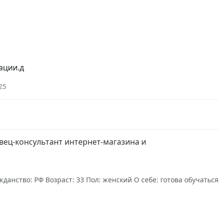
ации.д
25
вец-консультант интернет-магазина и
данство: РФ Возраст: 33 Пол: женский О себе: готова обучать