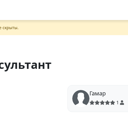
е скрыты.
сультант
Гамар
1