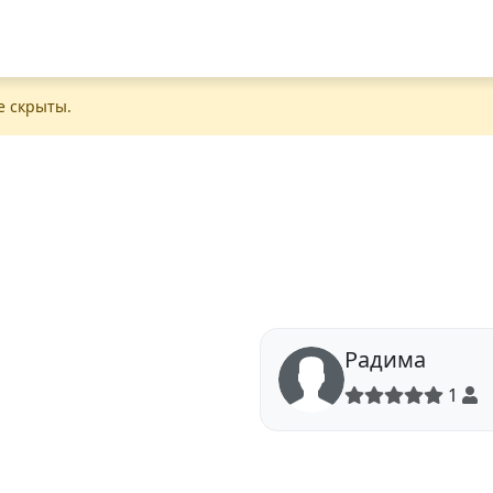
е скрыты.
Радима
1