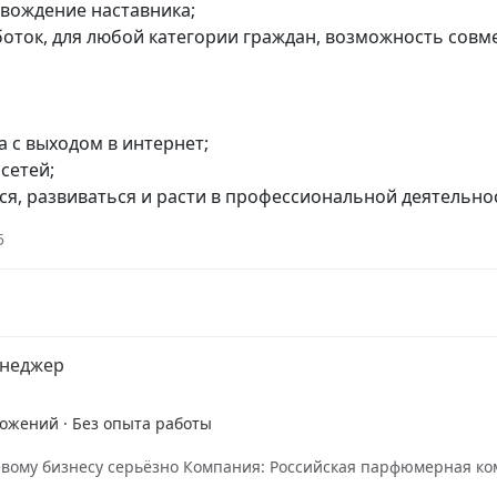
овождение наставника;
боток, для любой категории граждан, возможность сов
а с выходом в интернет;
сетей;
ся, развиваться и расти в профессиональной деятельно
5
енеджер
ложений · Без опыта работы
евому бизнесу серьёзно Компания: Российская парфюмерная к