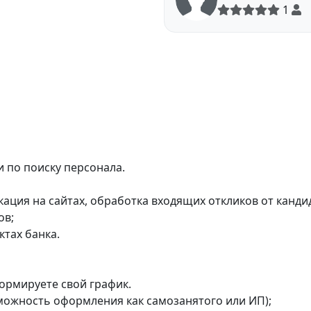
1
и по поиску персонала.
кация на сайтах, обработка входящих откликов от канди
ов;
ктах банка.
формируете свой график.
можность оформления как самозанятого или ИП);